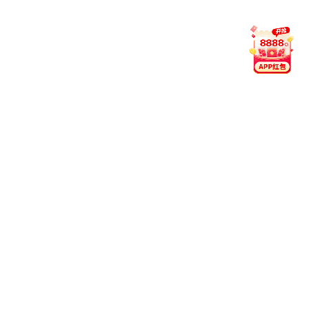
覆盖，并提供清晰的赛程与提醒功能。
关闭相机权
我们通过内链矩阵连接安博官方网站列表、专题与资料
页，改善站内浏览路径。
用户常见疑问
NCAA疯狂三月里一次关键球处理失
误，在犯规压力增大时可能引发什么
连锁变化 — 详细说明