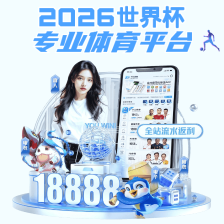
安博体育竞彩分析
· 技术驱动
看数据，上 ...
WiFi 提前下...
感谢每一位愿...
体育看点
球员餐食谱
争冠观察
安博体育中国官网-
ANBOSPORTS实
时比分直播平台
数据太多看不懂？安博官方网站 关键指标高亮
提示。
感谢每一位愿意...